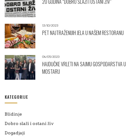
20 GODINA “DOBRO SLAŽI I OSTANI ŽIV”
13/10/2023
PET NAJTRAŽENIJIH JELA U NAŠEM RESTORANU
04/05/2023
HAJDUČKE VRLETI NA SAJMU GOSPODARSTVA U
MOSTARU
KATEGORIJE
Blidinje
Dobro slaži i ostani živ
Dogadjaji