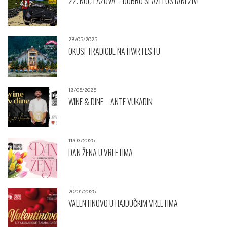
22. NOĆ LAŽOVA – DOBRO SLAŽI I OSTANI ŽIV!
28/05/2025
OKUSI TRADICIJE NA HWR FESTU
18/05/2025
WINE & DINE – ANTE VUKADIN
11/03/2025
DAN ŽENA U VRLETIMA
20/01/2025
VALENTINOVO U HAJDUČKIM VRLETIMA