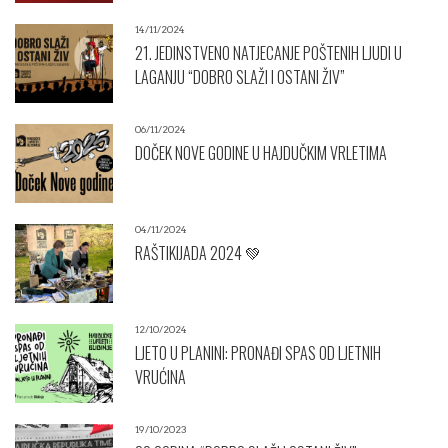
14/11/2024
21. JEDINSTVENO NATJECANJE POŠTENIH LJUDI U
LAGANJU “DOBRO SLAŽI I OSTANI ŽIV”
06/11/2024
DOČEK NOVE GODINE U HAJDUČKIM VRLETIMA
04/11/2024
RAŠTIKIJADA 2024 💚
12/10/2024
LJETO U PLANINI: PRONAĐI SPAS OD LJETNIH
VRUĆINA
19/10/2023