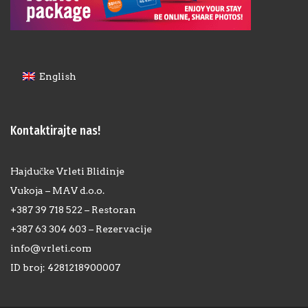
English
Kontaktirajte nas!
Hajdučke Vrleti Blidinje
Vukoja – MAV d.o.o.
+387 39 718 522 – Restoran
+387 63 304 603 – Rezervacije
info@vrleti.com
ID broj: 4281218900007