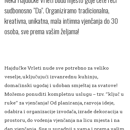
sudbonosno ”Da”. Organiziramo tradicionalna,
kreativna, unikatna, mala intimna vjenčanja do 30
osoba, sve prema vašim željama!
Hajdučke Vrleti nude sve potrebno za veliko
veselje, uključujući izvanrednu kuhinju,
domaćinski ugođaj i udoban smještaj za svatove!
Možemo ponuditi kompletnu uslugu – tzv. ”ključ u
ruke” za vjenčanja! Od planiranja, razvoja ideje,
odabira i organizacije izvođača, izrade dekoracija u
prostoru, do vođenja vjenčanja na licu mjesta i na
dan vjenčanja. Sve u suradnji s vama i prema vašim