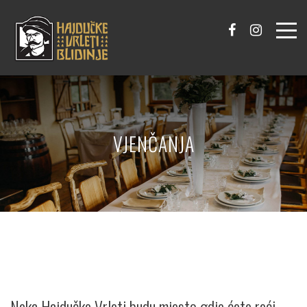
VJENČANJA
Neka Hajdučke Vrleti budu mjesto gdje ćete reći