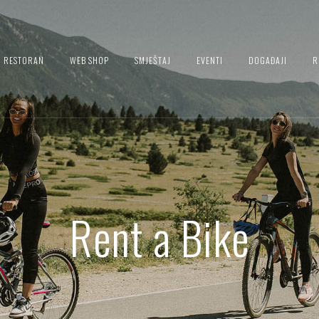
RESTORAN
WEB SHOP
SMJEŠTAJ
EVENTI
DOGAĐAJI
R
Rent a Bike