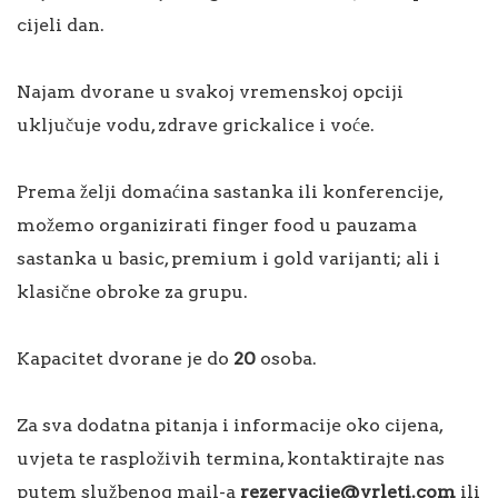
cijeli dan.
Najam dvorane u svakoj vremenskoj opciji
uključuje vodu, zdrave grickalice i voće.
Prema želji domaćina sastanka ili konferencije,
možemo organizirati finger food u pauzama
sastanka u basic, premium i gold varijanti; ali i
klasične obroke za grupu.
Kapacitet dvorane je do
20
osoba.
Za sva dodatna pitanja i informacije oko cijena,
uvjeta te rasploživih termina, kontaktirajte nas
putem službenog mail-a
rezervacije@vrleti.com
ili