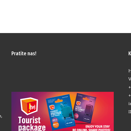
Pratite nas!
K
H
V
+
+
i
I
,