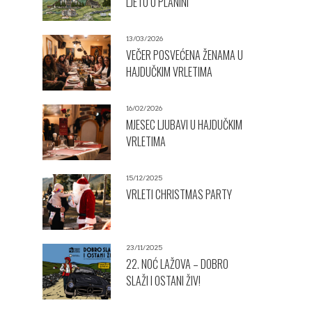
LJETO U PLANINI
13/03/2026
VEČER POSVEĆENA ŽENAMA U
HAJDUČKIM VRLETIMA
16/02/2026
MJESEC LJUBAVI U HAJDUČKIM
VRLETIMA
15/12/2025
VRLETI CHRISTMAS PARTY
23/11/2025
22. NOĆ LAŽOVA – DOBRO
SLAŽI I OSTANI ŽIV!