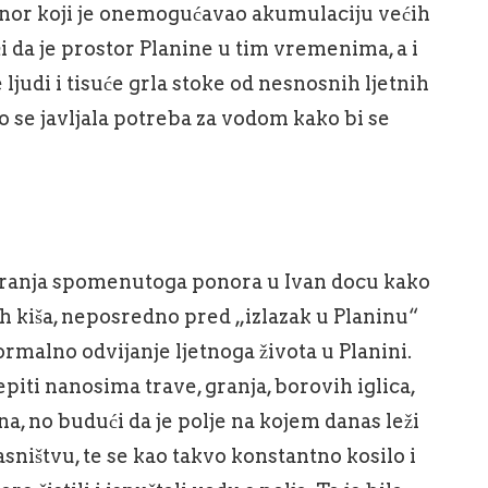
ponor koji je onemogućavao akumulaciju većih
i da je prostor Planine u tim vremenima, a i
ne ljudi i tisuće grla stoke od nesnosnih ljetnih
 se javljala potreba za vodom kako bi se
aranja spomenutoga ponora u Ivan docu kako
ih kiša, neposredno pred „izlazak u Planinu“
rmalno odvijanje ljetnoga života u Planini.
piti nanosima trave, granja, borovih iglica,
rena, no budući da je polje na kojem danas leži
sništvu, te se kao takvo konstantno kosilo i