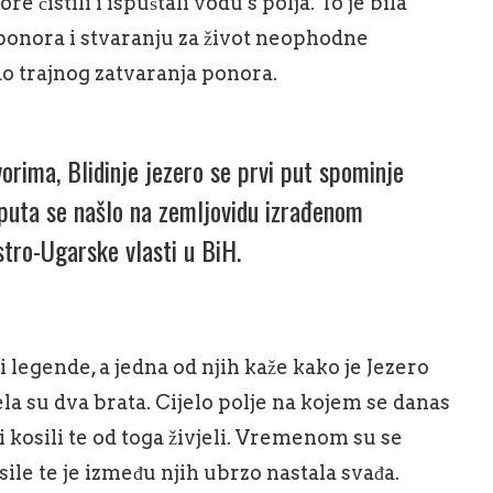
 čistili i ispuštali vodu s polja. To je bila
ponora i stvaranju za život neophodne
o trajnog zatvaranja ponora.
rima, Blidinje jezero se prvi put spominje
 puta se našlo na zemljovidu izrađenom
stro-Ugarske vlasti u BiH.
i legende, a jedna od njih kaže kako je Jezero
jela su dva brata. Cijelo polje na kojem se danas
a i kosili te od toga živjeli. Vremenom su se
sile te je između njih ubrzo nastala svađa.