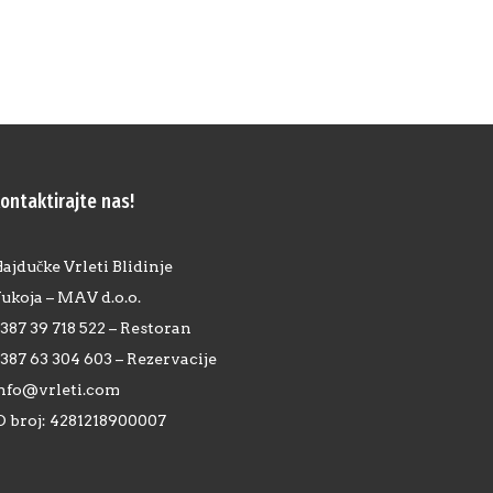
ontaktirajte nas!
ajdučke Vrleti Blidinje
ukoja – MAV d.o.o.
387 39 718 522 – Restoran
387 63 304 603 – Rezervacije
nfo@vrleti.com
D broj: 4281218900007