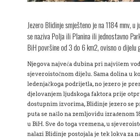
Jezero Blidinje smješteno je na 1184 mnv, u 
se naziva Polja ili Planina ili jednostavno Par
BiH površine od 3 do 6 km2, ovisno o dijelu 
Njegova najveća dubina pri najvišem vodo
sjeveroistočnom dijelu. Sama dolina u ko
ledenjačkoga podrijetla, no jezero je pr
djelovanjem ljudskoga faktora prije otp
dostupnim izvorima, Blidinje jezero se p
puta se našlo na zemljovidu izrađenom 1
u BiH. Sve do toga vremena, u sjeverois
nalazi Blidinje postojala je tek lokva za n