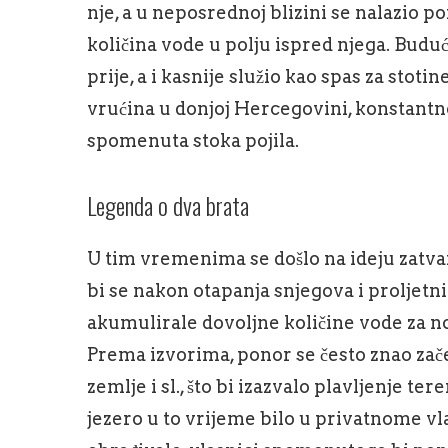
nje, a u neposrednoj blizini se nalazio 
količina vode u polju ispred njega. Buduć
prije, a i kasnije služio kao spas za stoti
vrućina u donjoj Hercegovini, konstantno
spomenuta stoka pojila.
Legenda o dva brata
U tim vremenima se došlo na ideju zatv
bi se nakon otapanja snjegova i proljetn
akumulirale dovoljne količine vode za no
Prema izvorima, ponor se često znao zače
zemlje i sl., što bi izazvalo plavljenje te
jezero u to vrijeme bilo u privatnome vla