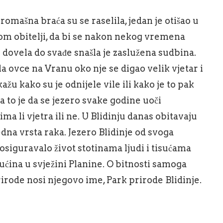
romašna braća su se raselila, jedan je otišao u
jom obitelji, da bi se nakon nekog vremena
 dovela do svađe snašla je zaslužena sudbina.
a ovce na Vranu oko nje se digao velik vjetar i
kažu kako su je odnijele vile ili kako je to pak
 a to je da se jezero svake godine uoči
ma li vjetra ili ne. U Blidinju danas obitavaju
 jedna vrsta raka. Jezero Blidinje od svoga
 osiguravalo život stotinama ljudi i tisućama
rućina u svježini Planine. O bitnosti samoga
rirode nosi njegovo ime, Park prirode Blidinje.