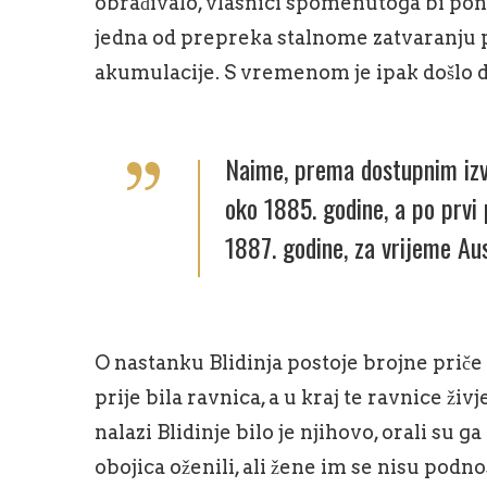
obrađivalo, vlasnici spomenutoga bi ponore
jedna od prepreka stalnome zatvaranju 
akumulacije. S vremenom je ipak došlo d
Naime, prema dostupnim izvo
oko 1885. godine, a po prvi
1887. godine, za vrijeme Au
O nastanku Blidinja postoje brojne priče 
prije bila ravnica, a u kraj te ravnice živ
nalazi Blidinje bilo je njihovo, orali su g
obojica oženili, ali žene im se nisu podno