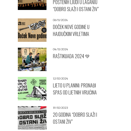
POŠTENIH LJUDI U LAGANJU
“DOBRO SLAŽI I OSTANI ŽIV”
06/11/2024
DOČEK NOVE GODINE U
HAJDUČKIM VRLETIMA
04/11/2024
RAŠTIKIJADA 2024 💚
12/10/2024
LJETO U PLANINI: PRONAĐI
SPAS OD LJETNIH VRUĆINA
19/10/2023
20 GODINA “DOBRO SLAŽI I
OSTANI ŽIV”