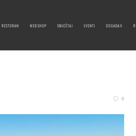
RESTORAN
WEB SHOP
SMJEŠTAJ
EVENTI
DOGAĐAJI
R
0