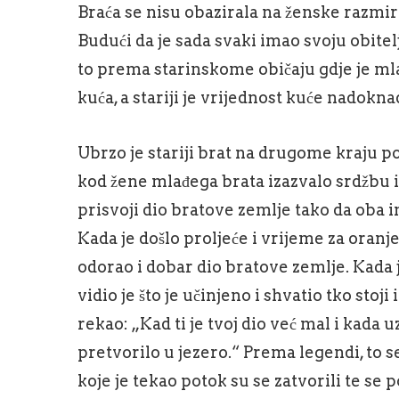
Braća se nisu obazirala na ženske razmiri
Budući da je sada svaki imao svoju obitelj,
to prema starinskome običaju gdje je m
kuća, a stariji je vrijednost kuće nado
Ubrzo je stariji brat na drugome kraju polj
kod žene mlađega brata izazvalo srdžbu i 
prisvoji dio bratove zemlje tako da oba 
Kada je došlo proljeće i vrijeme za oranj
odorao i dobar dio bratove zemlje. Kada je 
vidio je što je učinjeno i shvatio tko stoj
rekao: „Kad ti je tvoj dio već mal i kada
pretvorilo u jezero.“ Prema legendi, to se
koje je tekao potok su se zatvorili te se 