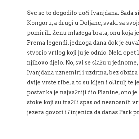
Sve se to dogodilo uoči Ivanjdana. Sada si
Kongoru, a drugi u Doljane, svaki sa svo
pomirili. Ženu mlađega brata, onu koja je
Prema legendi, jednoga dana dok je čuval
stvorio vrtlog koji ju je odnio. Neki opet 
njihovo djelo. No, svi se slažu u jednome,
Ivanjdana uznemiri i uzdrma, bez obzira i
dvije vrste ribe, a to su kljen i oštrulj te
postanka je najvažniji dio Planine, ono je
stoke koji su tražili spas od nesnosnih v
jezera govori i činjenica da danas Park p