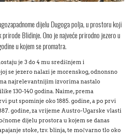
jugozapadnome dijelu Dugoga polja, u prostoru koji
k prirode Blidinje. Ono je najveće prirodno jezero u
godine u kojem se promatra.
staju je 3 do 4 mu središnjem i
joj se jezero nalazi je morenskog, odnonsno
ema najrelevantnijim izvorima nastalo
rilike 130-140 godina. Naime, prema
rvi put spominje oko 1885. godine, a po prvi
887. godine, za vrijeme Austro-Ugarske vlasti
točnome dijelu prostora u kojem se danas
apajanje stoke, tzv. blinja, te močvarno tlo oko