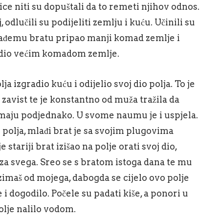
ce niti su dopuštali da to remeti njihov odnos.
 odlučili su podijeliti zemlju i kuću. Učinili su
lađemu bratu pripao manji komad zemlje i
knadio većim komadom zemlje.
a izgradio kuću i odijelio svoj dio polja. To je
zavist te je konstantno od muža tražila da
imaju podjednako. U svome naumu je i uspjela.
e polja, mlađi brat je sa svojim plugovima
stariji brat izišao na polje orati svoj dio,
i iza svega. Sreo se s bratom istoga dana te mu
 uzimaš od mojega, dabogda se cijelo ovo polje
 i dogodilo. Počele su padati kiše, a ponori u
polje nalilo vodom.