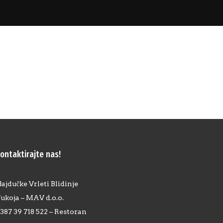
ontaktirajte nas!
ajdučke Vrleti Blidinje
ukoja – MAV d.o.o.
387 39 718 522 – Restoran