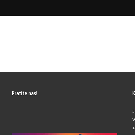
Pratite nas!
K
H
V
+