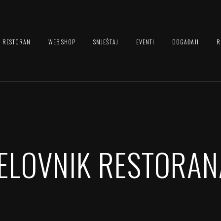
RESTORAN
WEB SHOP
SMJEŠTAJ
EVENTI
DOGAĐAJI
R
JELOVNIK RESTORAN